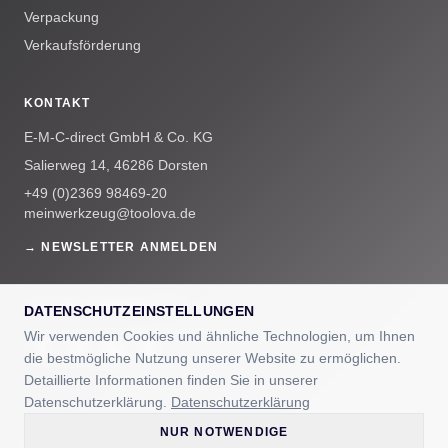
Verpackung
Verkaufsförderung
KONTAKT
E-M-C-direct GmbH & Co. KG
Salierweg 14, 46286 Dorsten
+49 (0)2369 98469-20
meinwerkzeug@toolova.de
→ NEWSLETTER ANMELDEN
UNSERE COMMUNITYS
DATENSCHUTZEINSTELLUNGEN
Wir verwenden Cookies und ähnliche Technologien, um Ihnen
die bestmögliche Nutzung unserer Website zu ermöglichen.
Detaillierte Informationen finden Sie in unserer
Datenschutzerklärung.
Datenschutzerklärung
NUR NOTWENDIGE
© 2025 E-M-C-direct GmbH & Co. KG — TOOLOVA® ist eine