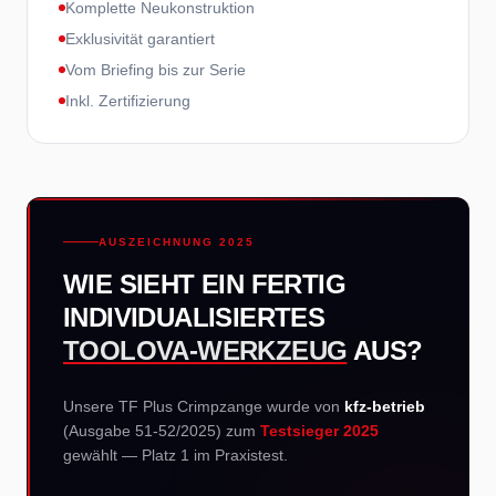
Komplette Neukonstruktion
Exklusivität garantiert
Vom Briefing bis zur Serie
Inkl. Zertifizierung
AUSZEICHNUNG 2025
WIE SIEHT EIN FERTIG
INDIVIDUALISIERTES
TOOLOVA-WERKZEUG
AUS?
Unsere TF Plus Crimpzange wurde von
kfz-betrieb
(Ausgabe 51-52/2025) zum
Testsieger 2025
gewählt — Platz 1 im Praxistest.