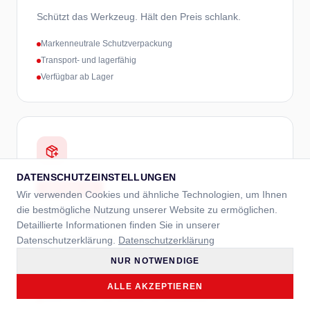
Schützt das Werkzeug. Hält den Preis schlank.
Markenneutrale Schutzverpackung
Transport- und lagerfähig
Verfügbar ab Lager
DATENSCHUTZEINSTELLUNGEN
OPTION
02
Wir verwenden Cookies und ähnliche Technologien, um Ihnen
die bestmögliche Nutzung unserer Website zu ermöglichen.
GEBRANDED
Detaillierte Informationen finden Sie in unserer
Neutrale Basis, Ihr Auftritt außen.
Datenschutzerklärung.
Datenschutzerklärung
NUR NOTWENDIGE
Inkl. neutraler Schutzverpackung
Bedruckte Umverpackung in Ihrem Branding
ALLE AKZEPTIEREN
Druck in CMYK, auf Wunsch mit Sonderfarbe