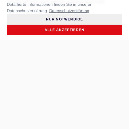
WERKZEUGE FÜR MEINE WEBSITE/SHOP.
Detaillierte Informationen finden Sie in unserer
Datenschutzerklärung.
Datenschutzerklärung
NUR NOTWENDIGE
WELCHE ZERTIFIZIERUNGEN ERFÜLLEN DIE
+
WERKZEUGE?
ALLE AKZEPTIEREN
+
GIBT ES EINE GARANTIE?
+
WAS IST BEI DER PFLEGE ZU BEACHTEN?
GIBT ES EINEN DIREKTEN
+
ANSPRECHPARTNER?
WELCHE SPRACHEN DECKT IHR
+
VERTRIEBSTEAM AB? ICH WÜRDE GERN IN