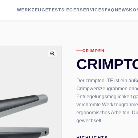
WERKZEUGE
TESTSIEGER
SERVICES
FAQ
NEWS
KO
CRIMPEN
CRIMPT
Der crimptool TF ist ein äuß
Crimpwerkzeugrahmen ohne 
Entriegelungsmöglichkeit ga
verchromte Werkzeugrahmen
ergonomisches Arbeiten. D
gewechselt.
HIGHLIGHTS