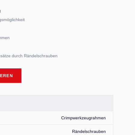
g
gsmöglichkeit
ahmen
nsätze durch Rändelschrauben
IEREN
Crimpwerkzeugrahmen
Rändelschrauben