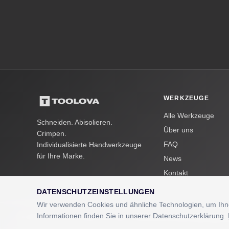
WERKZEUGE
Alle Werkzeuge
Schneiden. Abisolieren.
Über uns
Crimpen.
FAQ
Individualisierte Handwerkzeuge
für Ihre Marke.
News
Kontakt
DATENSCHUTZEINSTELLUNGEN
Wir verwenden Cookies und ähnliche Technologien, um Ihne
Informationen finden Sie in unserer Datenschutzerklärung.
© 2025 E-M-C-direct GmbH & Co. KG — TOOLOVA® ist eine eingetragene 