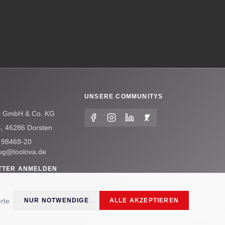
UNSERE COMMUNITYS
t GmbH & Co. KG
4, 46286 Dorsten
 98469-20
ug@toolova.de
TTER ANMELDEN
rte
NUR NOTWENDIGE
ALLE AKZEPTIEREN
Impressum
Datenschutz
AI Visibility