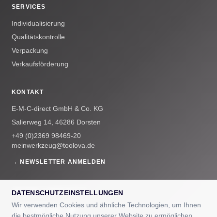
SERVICES
Individualisierung
Qualitätskontrolle
Verpackung
Verkaufsförderung
KONTAKT
E-M-C-direct GmbH & Co. KG
Salierweg 14, 46286 Dorsten
+49 (0)2369 98469-20
meinwerkzeug@toolova.de
→ NEWSLETTER ANMELDEN
UNSERE COMMUNITYS
DATENSCHUTZEINSTELLUNGEN
Wir verwenden Cookies und ähnliche Technologien, um Ihnen
die bestmögliche Nutzung unserer Website zu ermöglichen.