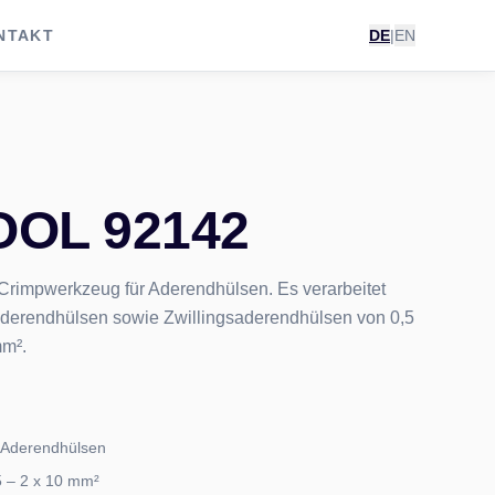
NTAKT
DE
|
EN
OL 92142
 Crimpwerkzeug für Aderendhülsen. Es verarbeitet
te Aderendhülsen sowie Zwillingsaderendhülsen von 0,5
mm².
te Aderendhülsen
5 – 2 x 10 mm²