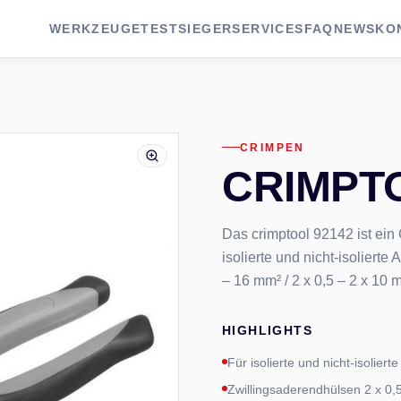
WERKZEUGE
TESTSIEGER
SERVICES
FAQ
NEWS
KO
CRIMPEN
CRIMPTO
Das crimptool 92142 ist ein
isolierte und nicht-isolier
– 16 mm² / 2 x 0,5 – 2 x 10 
HIGHLIGHTS
Für isolierte und nicht-isolier
Zwillingsaderendhülsen 2 x 0,